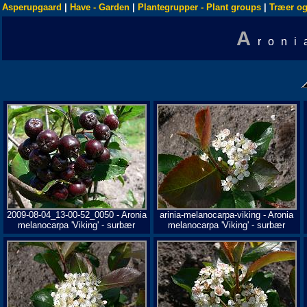
Asperupgaard
|
Have - Garden
|
Plantegrupper - Plant groups
|
Træer og
A
roni
2009-08-04_13-00-52_0050 - Aronia
arinia-melanocarpa-viking - Aronia
melanocarpa 'Viking' - surbær
melanocarpa 'Viking' - surbær