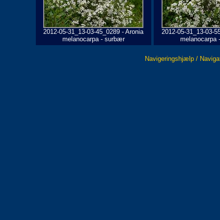
2012-05-31_13-03-45_0289 - Aronia
2012-05-31_13-03-55
melanocarpa - surbær
melanocarpa 
Navigeringshjælp / Naviga