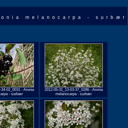
ronia melanocarpa - surbær
-34-02_0031 - Aronia
2012-05-31_13-03-37_0286 - Aronia
arpa - surbær
melanocarpa - surbær