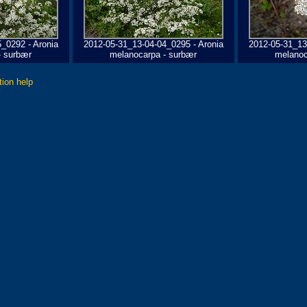
_0292 - Aronia
2012-05-31_13-04-04_0295 - Aronia
2012-05-31_13
- surbær
melanocarpa - surbær
melanoc
tion help