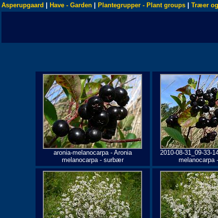
Asperupgaard
|
Have - Garden
|
Plantegrupper - Plant groups
|
Træer og
aronia-melanocarpa - Aronia
2010-08-31_09-33-14
melanocarpa - surbær
melanocarpa 