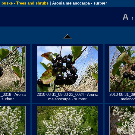
 buske - Trees and shrubs
| Aronia melanocarpa - surbær
A
_0019 - Aronia
2010-08-31_09-33-23_0024 - Aronia
2010-08-31_09
- surbær
melanocarpa - surbær
melanoc