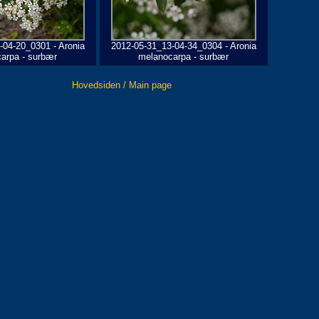
-04-20_0301 - Aronia
2012-05-31_13-04-34_0304 - Aronia
arpa - surbær
melanocarpa - surbær
Hovedsiden / Main page