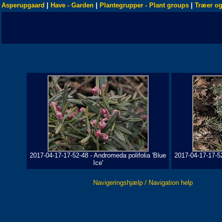
Asperupgaard
|
Have - Garden
|
Plantegrupper - Plant groups
|
Træer og
2017-04-17-17-52-48 - Andromeda polifolia 'Blue
2017-04-17-17-52
Ice'
Navigeringshjælp / Navigation help