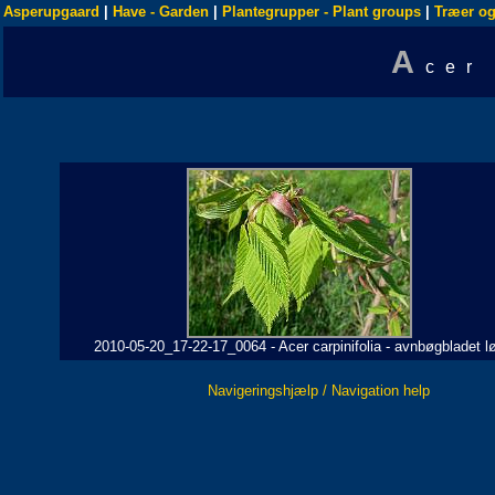
Asperupgaard
|
Have - Garden
|
Plantegrupper - Plant groups
|
Træer og
A
cer
2010-05-20_17-22-17_0064 - Acer carpinifolia - avnbøgbladet l
Navigeringshjælp / Navigation help