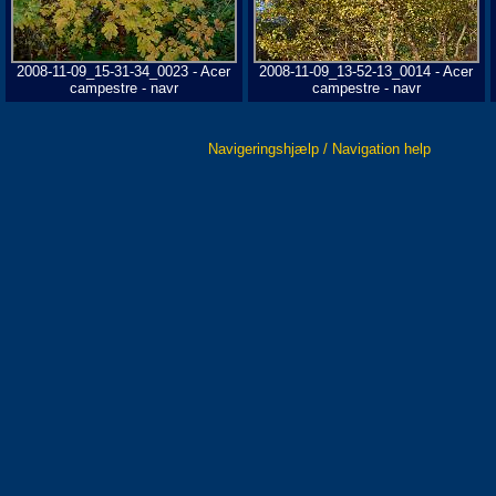
2008-11-09_15-31-34_0023 - Acer
2008-11-09_13-52-13_0014 - Acer
campestre - navr
campestre - navr
Navigeringshjælp / Navigation help