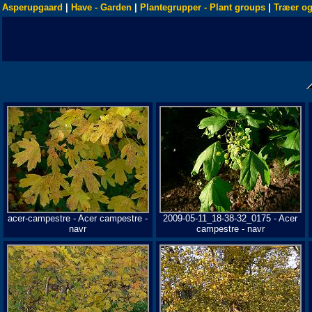
Asperupgaard
|
Have - Garden
|
Plantegrupper - Plant groups
|
Træer og
acer-campestre - Acer campestre -
2009-05-11_18-38-32_0175 - Acer
navr
campestre - navr