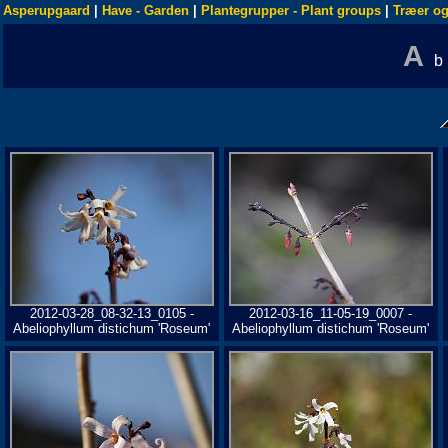
Asperupgaard
|
Have - Garden
|
Plantegrupper - Plant groups
|
Træer og
A
2012-03-28_08-32-13_0105 -
2012-03-16_11-05-19_0007 -
Abeliophyllum distichum 'Roseum'
Abeliophyllum distichum 'Roseum'