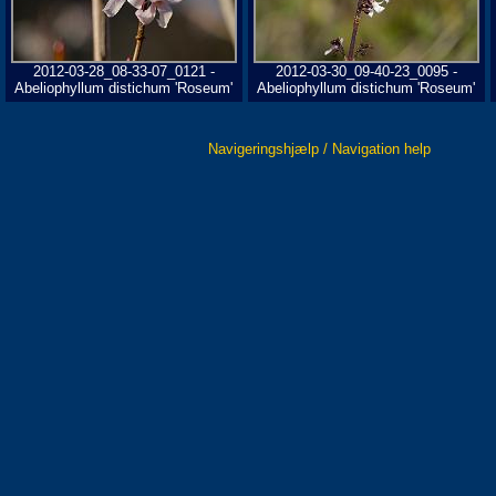
2012-03-28_08-33-07_0121 -
2012-03-30_09-40-23_0095 -
Abeliophyllum distichum 'Roseum'
Abeliophyllum distichum 'Roseum'
Navigeringshjælp / Navigation help