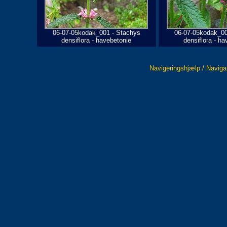
06-07-05kodak_001 - Stachys
06-07-05kodak_00
densiflora - havebetonie
densiflora - ha
Navigeringshjælp / Naviga