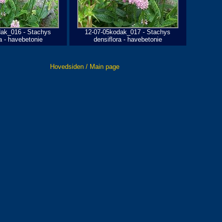
dak_016 - Stachys
12-07-05kodak_017 - Stachys
a - havebetonie
densiflora - havebetonie
Hovedsiden / Main page