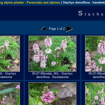
og alpine planter - Perennials and alpines
| Stachys densiflora - havebet
S
tachy
Page 1 of 2
0 - Stachys
05-07-05kodak_061 - Stachys
05-07-05ko
vebetonie
densiflora - havebetonie
densiflor