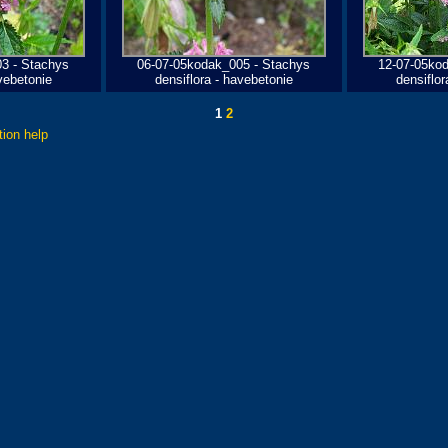
3 - Stachys
06-07-05kodak_005 - Stachys
12-07-05ko
vebetonie
densiflora - havebetonie
densiflor
1
2
tion help