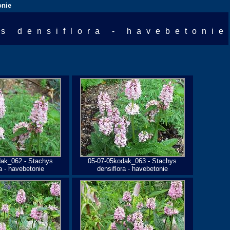
onie
s densiflora - havebetonie
dak_062 - Stachys
05-07-05kodak_063 - Stachys
a - havebetonie
densiflora - havebetonie