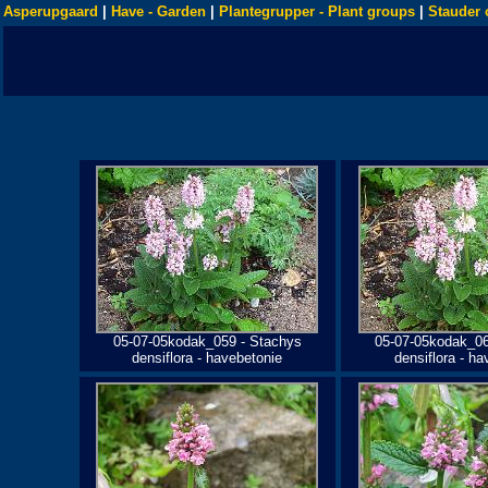
Asperupgaard
|
Have - Garden
|
Plantegrupper - Plant groups
|
Stauder 
05-07-05kodak_059 - Stachys
05-07-05kodak_06
densiflora - havebetonie
densiflora - ha