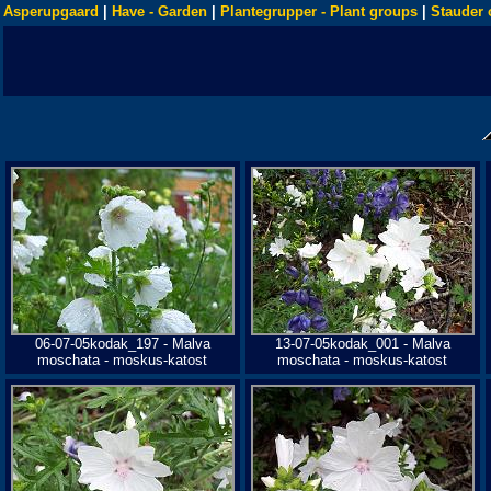
Asperupgaard
|
Have - Garden
|
Plantegrupper - Plant groups
|
Stauder 
06-07-05kodak_197 - Malva
13-07-05kodak_001 - Malva
moschata - moskus-katost
moschata - moskus-katost