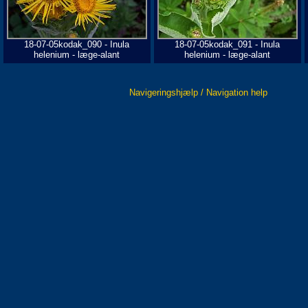
18-07-05kodak_090 - Inula
18-07-05kodak_091 - Inula
helenium - læge-alant
helenium - læge-alant
Navigeringshjælp / Navigation help