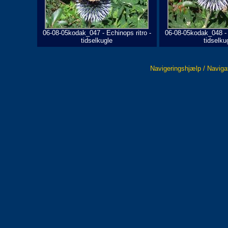
06-08-05kodak_047 - Echinops ritro -
06-08-05kodak_048 - 
tidselkugle
tidselku
Navigeringshjælp / Naviga