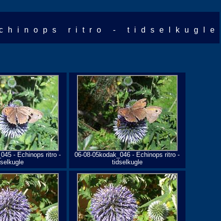
chinops ritro - tidselkugle
45 - Echinops ritro -
06-08-05kodak_046 - Echinops ritro -
dselkugle
tidselkugle