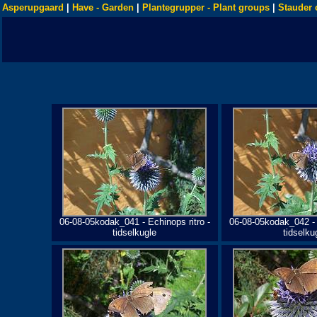
Asperupgaard
|
Have - Garden
|
Plantegrupper - Plant groups
|
Stauder 
06-08-05kodak_041 - Echinops ritro -
06-08-05kodak_042 - 
tidselkugle
tidselku