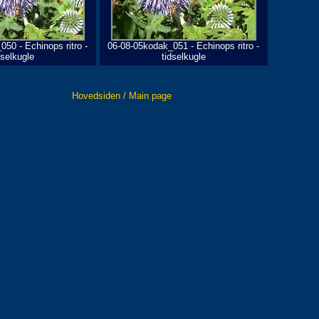
50 - Echinops ritro -
06-08-05kodak_051 - Echinops ritro -
dselkugle
tidselkugle
Hovedsiden / Main page