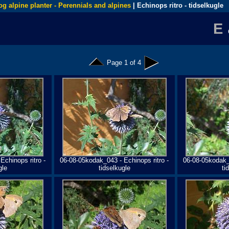
og alpine planter - Perennials and alpines
| Echinops ritro - tidselkugle
E
Page 1 of 4
Echinops ritro -
06-08-05kodak_043 - Echinops ritro -
06-08-05kodak_0
gle
tidselkugle
ti