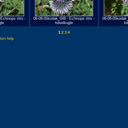
Echinops ritro -
06-08-05kodak_049 - Echinops ritro -
06-08-05kodak_0
gle
tidselkugle
ti
1
2
3
4
tion help