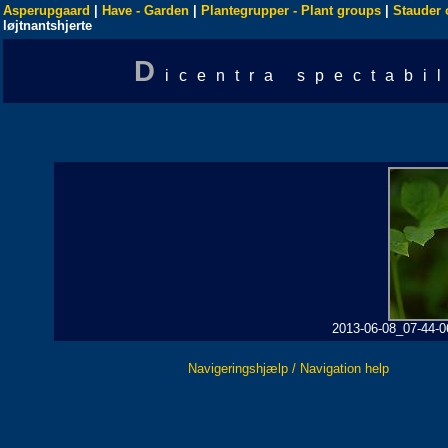
Asperupgaard
|
Have - Garden
|
Plantegrupper - Plant groups
|
Stauder 
løjtnantshjerte
D
icentra spectabil
2013-06-08_07-44-06
Navigeringshjælp / Navigation help