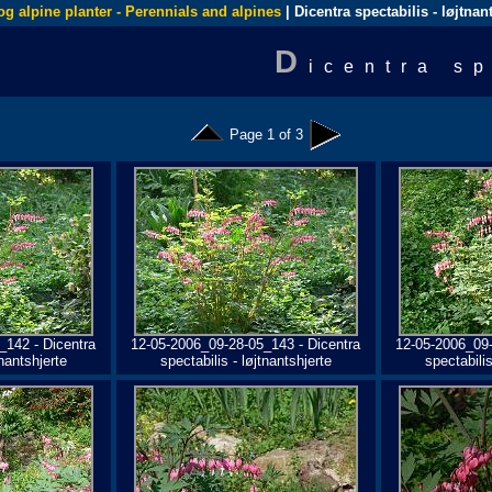
og alpine planter - Perennials and alpines
| Dicentra spectabilis - løjtnan
D
icentra sp
Page 1 of 3
_142 - Dicentra
12-05-2006_09-28-05_143 - Dicentra
12-05-2006_09-
tnantshjerte
spectabilis - løjtnantshjerte
spectabilis