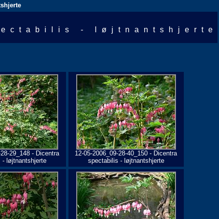
tshjerte
ectabilis - løjtnantshjerte
28-29_148 - Dicentra
12-05-2006_09-28-40_150 - Dicentra
 - løjtnantshjerte
spectabilis - løjtnantshjerte