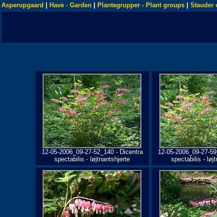
Asperupgaard
|
Have - Garden
|
Plantegrupper - Plant groups
|
Stauder 
12-05-2006_09-27-52_140 - Dicentra
12-05-2006_09-27-59
spectabilis - løjtnantshjerte
spectabilis - løj