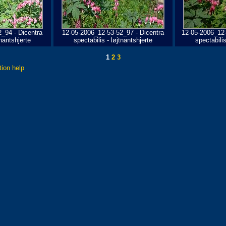
_94 - Dicentra
12-05-2006_12-53-52_97 - Dicentra
12-05-2006_12-
tnantshjerte
spectabilis - løjtnantshjerte
spectabilis
1
2
3
tion help