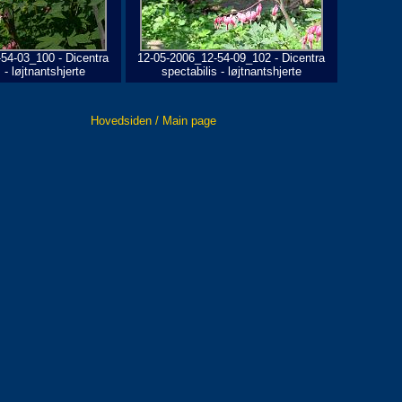
54-03_100 - Dicentra
12-05-2006_12-54-09_102 - Dicentra
 - løjtnantshjerte
spectabilis - løjtnantshjerte
Hovedsiden / Main page