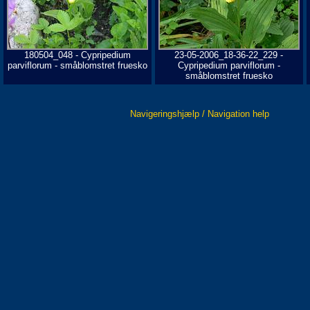
180504_048 - Cypripedium
23-05-2006_18-36-22_229 -
parviflorum - småblomstret fruesko
Cypripedium parviflorum -
småblomstret fruesko
Navigeringshjælp / Navigation help