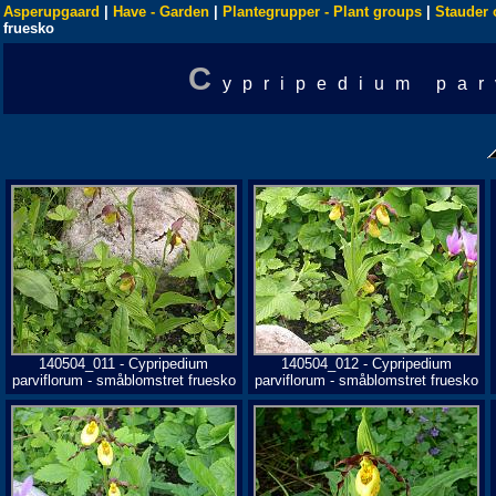
Asperupgaard
|
Have - Garden
|
Plantegrupper - Plant groups
|
Stauder 
fruesko
C
ypripedium par
140504_011 - Cypripedium
140504_012 - Cypripedium
parviflorum - småblomstret fruesko
parviflorum - småblomstret fruesko