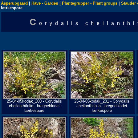
Asperupgaard
|
Have - Garden
|
Plantegrupper - Plant groups
|
Stauder 
lærkespore
C
orydalis cheilanth
25-04-05kodak_200 - Corydalis
25-04-05kodak_201 - Corydalis
cheilanthifolia - bregnebladet
cheilanthifolia - bregnebladet
lærkespore
lærkespore