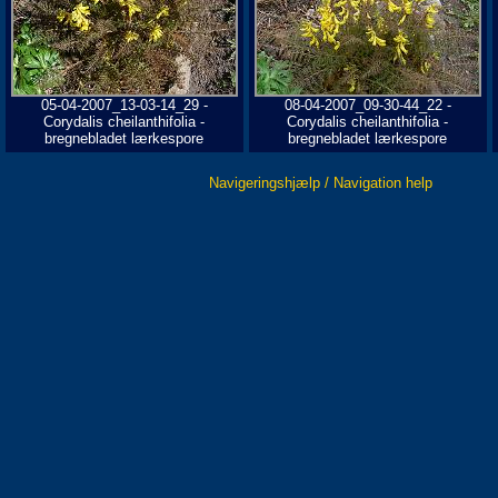
05-04-2007_13-03-14_29 -
08-04-2007_09-30-44_22 -
Corydalis cheilanthifolia -
Corydalis cheilanthifolia -
bregnebladet lærkespore
bregnebladet lærkespore
Navigeringshjælp / Navigation help