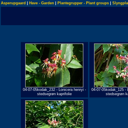
Asperupgaard
|
Have - Garden
|
Plantegrupper - Plant groups
|
Slyngpla
04-07-05kodak_232 - Lonicera henryi -
04-07-05kodak_125 - L
stedsegrøn kaprifolie
stedsegrøn ka