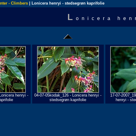
nter - Climbers
| Lonicera henryi - stedsegrøn kaprifolie
L
onicera hen
onicera henryi -
04-07-05kodak_126 - Lonicera henryi -
17-07-2007_19
prifolie
stedsegrøn kaprifolie
henryi - ste