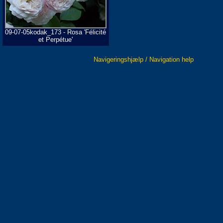
09-07-05kodak_173 - Rosa 'Félicité
et Perpétue'
Navigeringshjælp / Navigation help