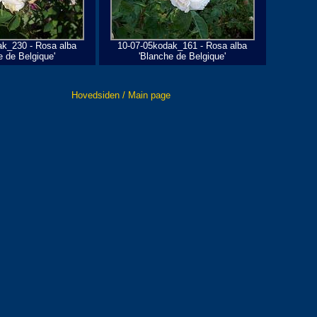
ak_230 - Rosa alba
10-07-05kodak_161 - Rosa alba
e de Belgique'
'Blanche de Belgique'
Hovedsiden / Main page