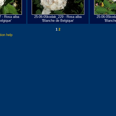
 - Rosa alba
25-06-05kodak_229 - Rosa alba
25-06-05kod
elgique'
'Blanche de Belgique'
'Blanch
1
2
tion help