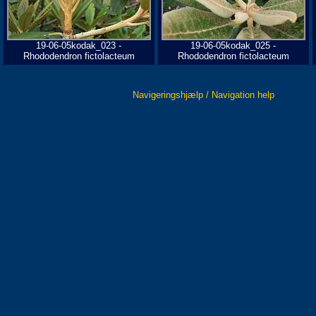
19-06-05kodak_023 -
19-06-05kodak_025 -
Rhododendron fictolacteum
Rhododendron fictolacteum
Navigeringshjælp / Navigation help