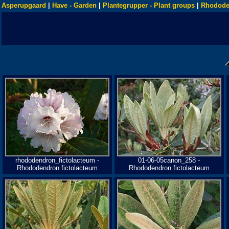
Asperupgaard
|
Have - Garden
|
Plantegrupper - Plant groups
|
Rhodode
rhododendron_fictolacteum -
01-06-05canon_258 -
Rhododendron fictolacteum
Rhododendron fictolacteum