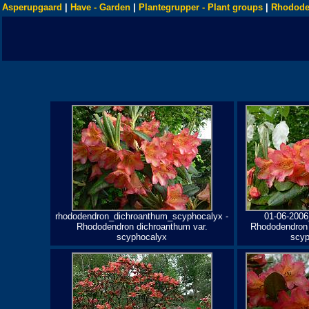
Asperupgaard
|
Have - Garden
|
Plantegrupper - Plant groups
|
Rhodode
rhododendron_dichroanthum_scyphocalyx -
01-06-2006
Rhododendron dichroanthum var.
Rhododendron 
scyphocalyx
scyp