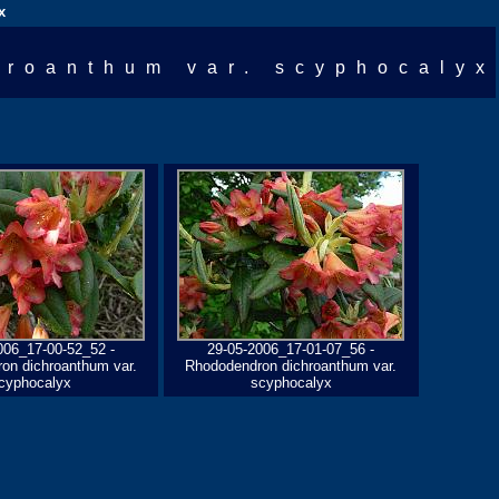
x
hroanthum var. scyphocalyx
006_17-00-52_52 -
29-05-2006_17-01-07_56 -
on dichroanthum var.
Rhododendron dichroanthum var.
cyphocalyx
scyphocalyx