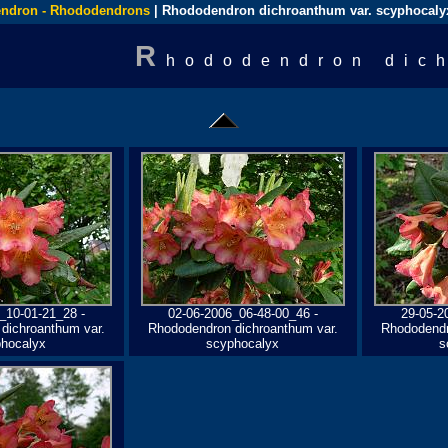
ndron - Rhododendrons
| Rhododendron dichroanthum var. scyphocaly
R
hododendron dic
_10-01-21_28 -
02-06-2006_06-48-00_46 -
29-05-2
dichroanthum var.
Rhododendron dichroanthum var.
Rhododendr
hocalyx
scyphocalyx
s