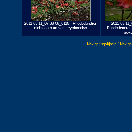
2011-05-11_07-38-09_0115 - Rhododendron
2011-05-11_
dichroanthum var. scyphocalyx
Rhododendron 
scyp
Navigeringshjælp / Naviga