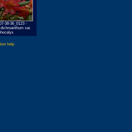
07-38-36_0123 -
dichroanthum var.
hocalyx
tion help