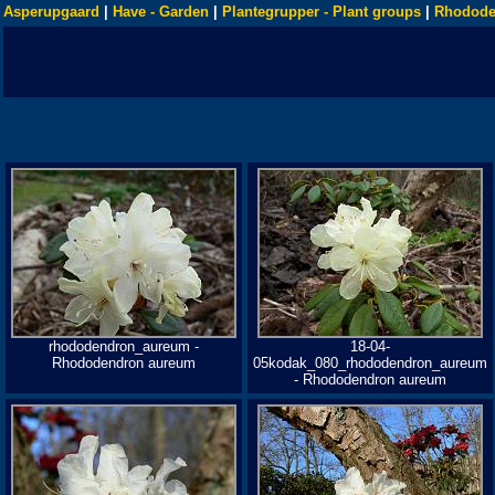
Asperupgaard
|
Have - Garden
|
Plantegrupper - Plant groups
|
Rhodode
rhododendron_aureum -
18-04-
Rhododendron aureum
05kodak_080_rhododendron_aureum
- Rhododendron aureum