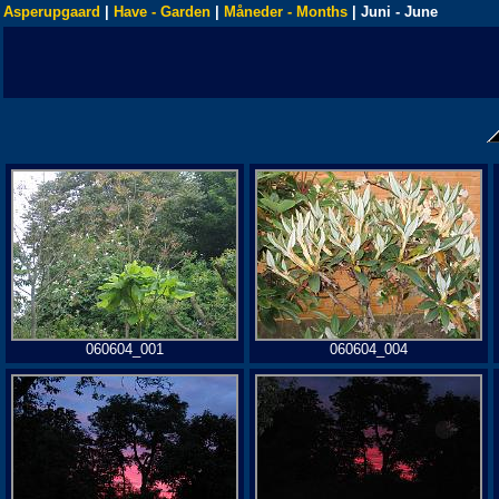
Asperupgaard
|
Have - Garden
|
Måneder - Months
| Juni - June
060604_001
060604_004