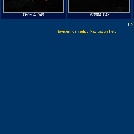
060604_046
060604_043
1
2
Navigeringshjælp / Navigation help