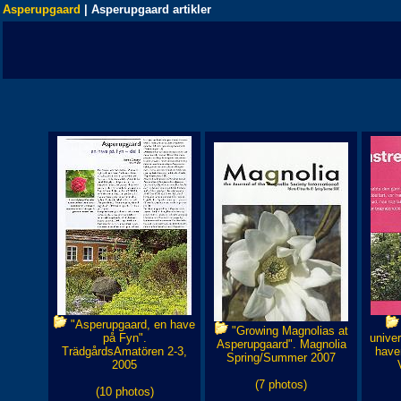
Asperupgaard
|
Asperupgaard artikler
"Asperupgaard, en have
"Growing Magnolias at
på Fyn".
univer
Asperupgaard". Magnolia
TrädgårdsAmatören 2-3,
haven
Spring/Summer 2007
2005
(7 photos)
(10 photos)